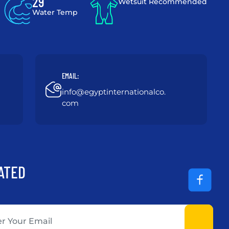
29 °
Wetsuit Recommended
Water Temp
EMAIL:
info@egyptinternationalco.
com
ATED