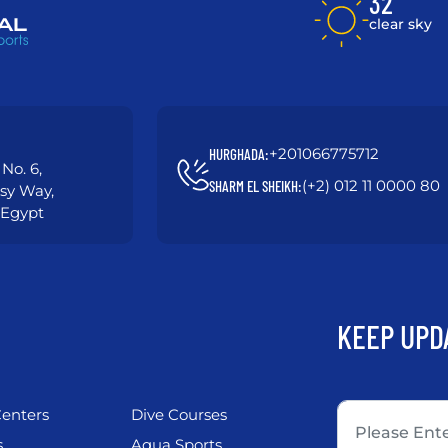
32 °
clear sky
+201066775712
HURGHADA:
No. 6,
(+2) 012 11 0000 80
SHARM EL SHEIKH:
asy Way,
 Egypt
KEEP UPD
enters
Dive Courses
s
Aqua Sports