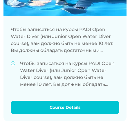
Чтобы записаться на курсы PADI Open
Water Diver (или Junior Open Water Diver
course), вам должно быть не менее 10 лет.
Вы должны обладать достаточными
навыками плавания и обладать хорошим
Чтобы записаться на курсы PADI Open
физическим здоровьем. Предыдущий опыт
Water Diver (или Junior Open Water
погружения с аквалангом не требуется.
Diver course), вам должно быть не
менее 10 лет. Вы должны обладать
достаточными навыками плавания и
обладать хорошим физическим
здоровьем. Предыдущий опыт
Course Details
погружения с аквалангом не требуется.