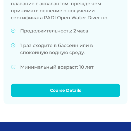
плавание с аквалангом, прежде чем
принимать решение о получении
сертификата PADI Open Water Diver по
подводному плаванию с аквалангом? Во
Продолжительность: 2 часа
время погружения с аквалангом Discover
Scuba® вы можете впервые попробовать
1 раз сходите в бассейн или в
заняться подводным плаванием в
спокойную водную среду.
бассейне или спокойной водной среде.
Высококвалифицированный специалист
PADI® предоставит вам снаряжение для
Минимальный возраст: 10 лет
подводного плавания, объяснит основные
навыки подводного плавания с аквалангом
и ответит на любые ваши вопросы.
Course Details