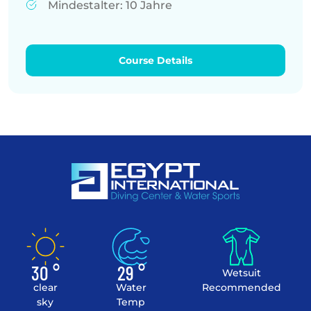
und alle Fragen beantworten, die Sie haben
Mindestalter: 10 Jahre
könnten.
Course Details
30 °
29 °
Wetsuit
clear
Water
Recommended
sky
Temp