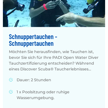
Schnuppertauchen -
Schnuppertauchen
Möchten Sie herausfinden, wie Tauchen ist,
bevor Sie sich für Ihre PADI Open Water Diver
Tauchzertifizierung entscheiden? Während
eines Discover Scuba® Taucherlebnisses
können Sie zum ersten Mal in einem Pool
Dauer: 2 Stunden
oder einer ruhigen Wasserumgebung
tauchen.
1 x Poolsitzung oder ruhige
Ein hochqualifizierter PADI® Profi wird
Wasserumgebung.
Tauchausrüstung zur Verfügung stellen,
grundlegende Tauchfertigkeiten erklären