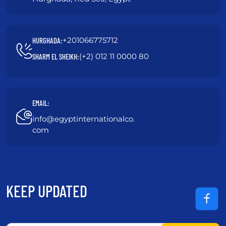
+201066775712
HURGHADA:
(+2) 012 11 0000 80
SHARM EL SHEIKH:
EMAIL:
info@egyptinternationalco.
com
KEEP UPDATED