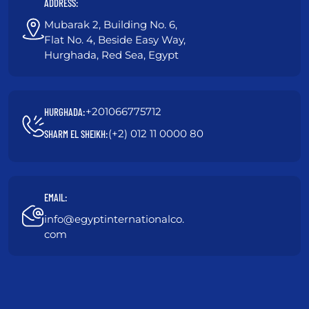
ADDRESS:
Mubarak 2, Building No. 6,
Flat No. 4, Beside Easy Way,
Hurghada, Red Sea, Egypt
+201066775712
HURGHADA:
(+2) 012 11 0000 80
SHARM EL SHEIKH:
EMAIL:
info@egyptinternationalco.
com