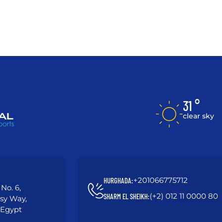
31 °
clear sky
+201066775712
HURGHADA:
No. 6,
(+2) 012 11 0000 80
SHARM EL SHEIKH:
asy Way,
 Egypt