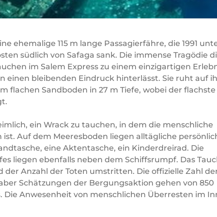
ne ehemalige 115 m lange Passagierfähre, die 1991 unt
ten südlich von Safaga sank. Die immense Tragödie d
auchen im Salem Express zu einem einzigartigen Erlebn
 einen bleibenden Eindruck hinterlässt. Sie ruht auf i
m flachen Sandboden in 27 m Tiefe, wobei der flachste
t.
eimlich, ein Wrack zu tauchen, in dem die menschliche
ch ist. Auf dem Meeresboden liegen alltägliche persönlic
ndtasche, eine Aktentasche, ein Kinderdreirad. Die
fes liegen ebenfalls neben dem Schiffsrumpf. Das Tau
der Anzahl der Toten umstritten. Die offizielle Zahl de
, aber Schätzungen der Bergungsaktion gehen von 850
. Die Anwesenheit von menschlichen Überresten im I