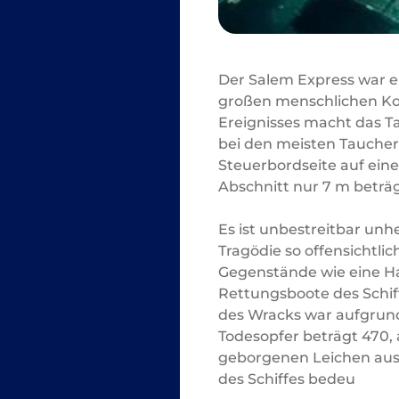
Der Salem Express war ei
großen menschlichen Kos
Ereignisses macht das T
bei den meisten Tauchern
Steuerbordseite auf eine
Abschnitt nur 7 m beträg
Es ist unbestreitbar unh
Tragödie so offensichtli
Gegenstände wie eine Ha
Rettungsboote des Schif
des Wracks war aufgrund 
Todesopfer beträgt 470
geborgenen Leichen aus
des Schiffes bedeu