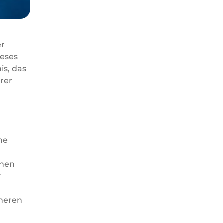
er
ieses
is, das
hrer
he
chen
r
nneren